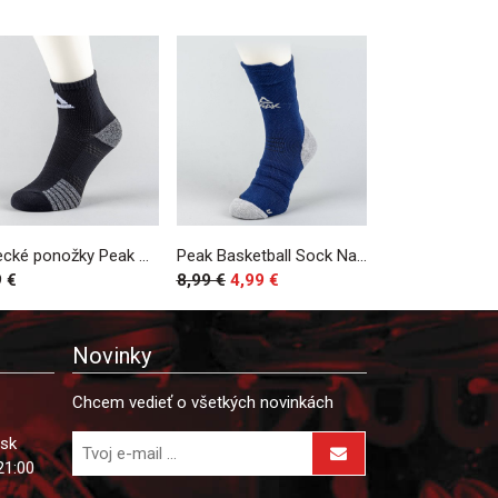
Bežecké ponožky Peak Professional Running Socks Black
Peak Basketball Sock Navy
9 €
8,99 €
4,99 €
Novinky
Chcem vedieť o všetkých novinkách
.sk
21:00