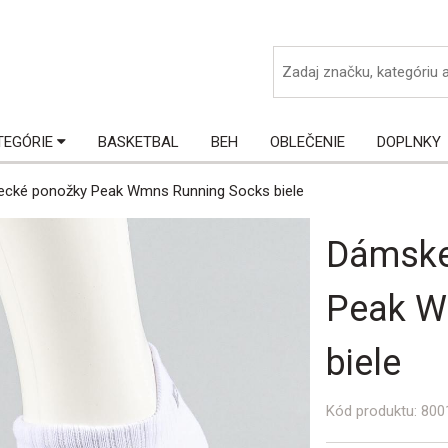
ká
TEGÓRIE
BASKETBAL
BEH
OBLEČENIE
DOPLNKY
cké ponožky Peak Wmns Running Socks biele
Dámske
Peak W
biele
Kód produktu:
800