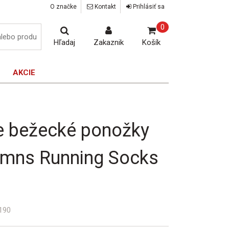
O značke
Kontakt
Prihlásiť sa
0
Hľadaj
Zakaznik
Košík
AKCIE
 bežecké ponožky
mns Running Socks
190