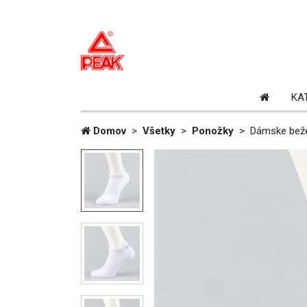
Domovs
KA
stránka
Domov
>
Všetky
>
Ponožky
>
Dámske beže