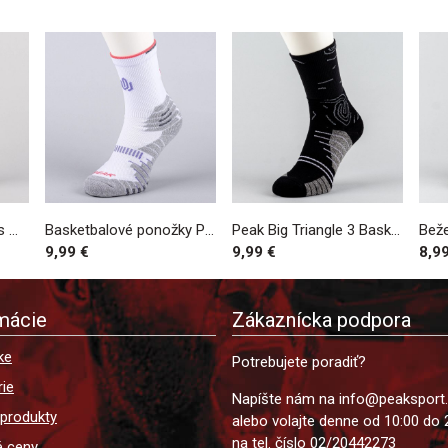
Peak Basketball Socks White
Basketbalové ponožky PEAK Andrew Wiggins WHITE/LT.MELANGE GREY
Peak Big Triangle 3 Basketball Socks Black
9,99 €
9,99 €
8,9
mácie
Zákaznícka podpora
ke
Potrebujete poradiť?
ie
Napíšte nám na info@peaksport
 produkty
alebo volajte denne od 10:00 do 
na tel. číslo 02/20442273
é ceny