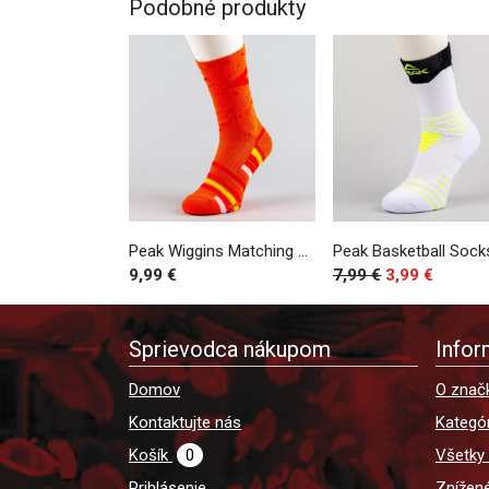
Podobné produkty
Peak Wiggins Matching Basketball Socks Burning Orange
9,99 €
7,99 €
3,99 €
Sprievodca nákupom
Infor
Domov
O znač
Kontaktujte nás
Kategór
Košík
0
Všetky
Prihlásenie
Znížen