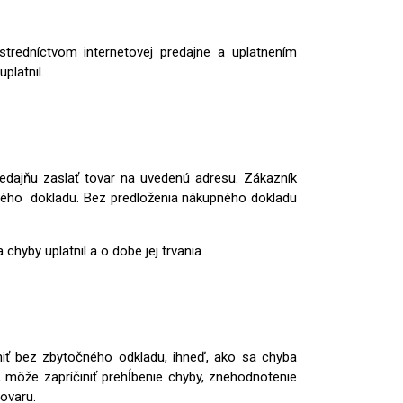
tredníctvom internetovej predajne a uplatnením
platnil.
redajňu zaslať tovar na uvedenú adresu. Zákazník
ného dokladu. Bez predloženia nákupného dokladu
hyby uplatnil a o dobe jej trvania.
niť bez zbytočného odkladu, ihneď, ako sa chyba
 môže zapríčiniť prehĺbenie chyby, znehodnotenie
ovaru.