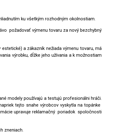
prihliadnutím ku všetkým rozhodným okolnostiam.
k právo požadovať výmenu tovaru za nový bezchybný
by estetické) a zákazník nežiada výmenu tovaru, má
ovania výrobku, dĺžke jeho užívania a k možnostiam
 modely používajú a testujú profesionálni hráči.
napriek tejto snahe výrobcov vyskytla na topánke
klamácie upravuje reklamačný poriadok spoločnosti
h zneniach.