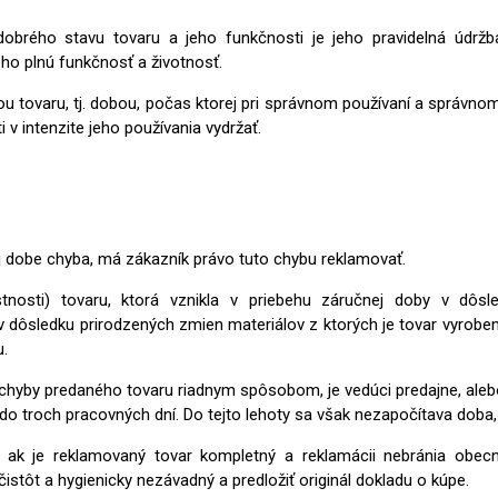
brého stavu tovaru a jeho funkčnosti je jeho pravidelná údržb
ho plnú funkčnosť a životnosť.
 tovaru, tj. dobou, počas ktorej pri správnom používaní a správno
 v intenzite jeho používania vydržať.
j dobe chyba, má zákazník právo tuto chybu reklamovať.
sti) tovaru, ktorá vznikla v priebehu záručnej doby v dôsle
 dôsledku prirodzených zmien materiálov z ktorých je tovar vyrobe
u.
a chyby predaného tovaru riadnym spôsobom, je vedúci predajne, ale
e do troch pracovných dní. Do tejto lehoty sa však nezapočítava do
 ak je reklamovaný tovar kompletný a reklamácii nebránia obecn
stôt a hygienicky nezávadný a predložiť originál dokladu o kúpe.