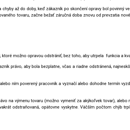
 chyby až do doby, keď zákazník po skončení opravy bol povinný vec 
aného tovaru, začne bežať záručná doba znovu od prevzatia nového
 ktoré možno opravou odstrániť, bez toho, aby utrpela funkcia a kval
azník právo, aby bola bezplatne, včas a riadne odstránená, najnesk
 alebo ním poverený pracovník a vyznačí alebo dohodne termín vyz
právo na výmenu tovaru (možno vymeniť za akýkoľvek tovar), alebo 
vakrát odstraňovaná, opätovne vyskytne. Väčším počtom chýb trpí