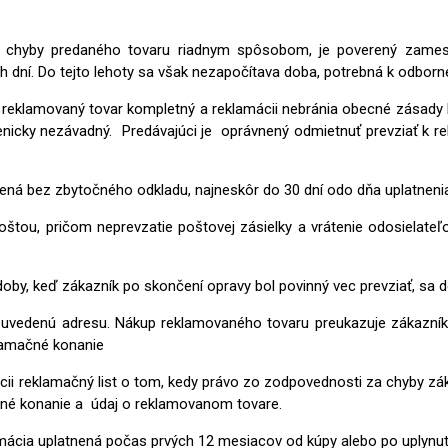
a chyby predaného tovaru riadnym spôsobom, je poverený zamest
ch dní. Do tejto lehoty sa však nezapočítava doba, potrebná k odbo
e reklamovaný tovar kompletný a reklamácii nebránia obecné zásady h
ienicky nezávadný. Predávajúci je oprávnený odmietnuť prevziať k 
ená bez zbytočného odkladu, najneskôr do 30 dní odo dňa uplatneni
štou, pričom neprevzatie poštovej zásielky a vrátenie odosielat
y, keď zákazník po skončení opravy bol povinný vec prevziať, sa d
a uvedenú adresu. Nákup reklamovaného tovaru preukazuje zákazní
lamačné konanie
ii reklamačný list o tom, kedy právo zo zodpovednosti za chyby zák
čné konanie a údaj o reklamovanom tovare.
lamácia uplatnená počas prvých 12 mesiacov od kúpy alebo po uplynu