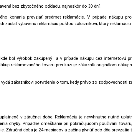
avená bez zbytočného odkladu, najneskôr do 30 dní.
ého konania prevziať predmet reklamácie. V prípade nákupu pros
i zaslať vybavenú reklamáciu poštou zákazníkovi, ktorý reklamáciu u
i, kde bol výrobok zakúpený a v prípade nákupu cez internetovú p
 Nákup reklamovaného tovaru preukazuje zákazník originálom nákup
 vydá zákazníkovi potvrdenie o tom, kedy právo zo zodpovednosti za c
platnené v záručnej dobe. Reklamáciu je nevyhnutne nutné uplat
tenia chyby. Prípadné omeškanie pri pokračujúcom používaní tovaru,
. Záručná doba je 24 mesiacov a začína plynúť odo dňa prevzatia t