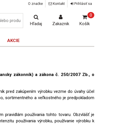
O značke
Kontakt
Prihlásiť sa
0
Hľadaj
Zakaznik
Košík
AKCIE
ansky zákonník) a zákona č. 250/2007 Zb., o
azník pred zakúpením výrobku vezme do úvahy účel
ého, sortimentného a veľkostného je predpokladom
 pravidlám používania tohto tovaru. Obzvlášť je
ntenzitu používania výrobku, používanie výrobku k