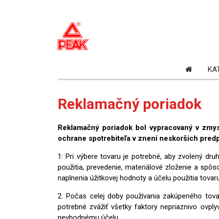
Domovs
KA
stránka
Reklamačný poriadok
Reklamačný poriadok bol vypracovaný v zmys
ochrane spotrebiteľa v znení neskorších predp
1: Pri výbere tovaru je potrebné, aby zvolený d
použitia, prevedenie, materiálové zloženie a sp
naplnenia úžitkovej hodnoty a účelu použitia tovaru
2: Počas celej doby používania zakúpeného tova
potrebné zvážiť všetky faktory nepriaznivo ovply
nevhodnému účelu.