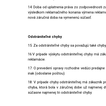
14: Doba od uplatnenia práva zo zodpovednosti za
výsledkom reklamačného konania výmena reklamov
nová záručná doba na vymenenú súčasť.
Odstrániteľné chyby
15: Za odstrániteľné chyby sa považujú také chyby,
16:V prípade výskytu odstrániteľnej chyby má zák
reklamácie.
17: O prevedení opravy rozhodne vedúci predajne
inak (odoslanie poštou).
18: V prípade chyby odstrániteľnej má zákazník 
chyba, ktorá bola v záručnej dobe už najmenej d
súčasne najmenej tri odstrániteľné chyby.