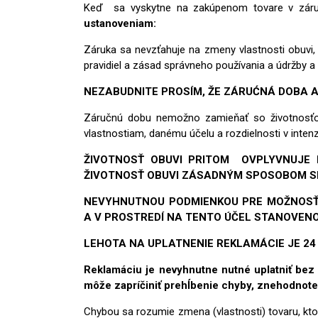
Keď sa vyskytne na zakúpenom tovare v záruč
ustanoveniam:
Záruka sa nevzťahuje na zmeny vlastnosti obuvi, 
pravidiel a zásad správneho používania a údržby 
NEZABUDNITE PROSÍM, ŽE ZÁRUĆNÁ DOBA A
Záručnú dobu nemožno zamieňať so životnosťou
vlastnostiam, danému účelu a rozdielnosti v intenz
ŽIVOTNOSŤ OBUVI PRITOM OVPLYVNUJE I
ŽIVOTNOSŤ OBUVI ZÁSADNÝM SPOSOBOM S
NEVYHNUTNOU PODMIENKOU PRE MOŽNOSŤ 
A V PROSTREDÍ NA TENTO ÚČEL STANOVEN
LEHOTA NA UPLATNENIE REKLAMÁCIE JE 24
Reklamáciu je nevyhnutne nutné uplatniť bez 
môže zapríčiniť prehĺbenie chyby, znehodnote
Chybou sa rozumie zmena (vlastnosti) tovaru, ktor