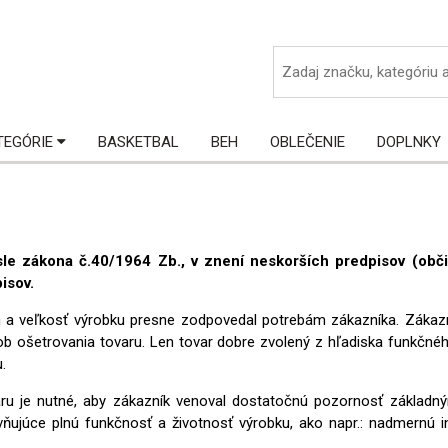
ká
TEGÓRIE
BASKETBAL
BEH
OBLEČENIE
DOPLNKY
le zákona č.40/1964 Zb., v znení neskorších predpisov (obči
isov.
ruh a veľkosť výrobku presne zodpovedal potrebám zákazníka. Zák
ôsob ošetrovania tovaru. Len tovar dobre zvolený z hľadiska funkčn
.
ru je nutné, aby zákazník venoval dostatočnú pozornosť základným
vňujúce plnú funkčnosť a životnosť výrobku, ako napr.: nadmernú i