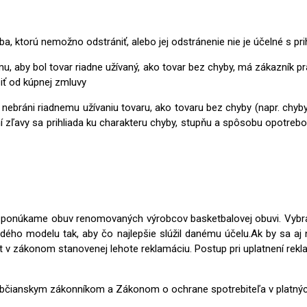
a, ktorú nemožno odstrániť, alebo jej odstránenie nie je účelné s 
tomu, aby bol tovar riadne užívaný, ako tovar bez chyby, má zákazní
iť od kúpnej zmluvy
y nebráni riadnemu užívaniu tovaru, ako tovaru bez chyby (napr. chy
í zľavy sa prihliada ku charakteru chyby, stupňu a spôsobu opotreb
k ponúkame obuv renomovaných výrobcov basketbalovej obuvi. Vybrané
o modelu tak, aby čo najlepšie slúžil danému účelu.Ak by sa aj 
kt v zákonom stanovenej lehote reklamáciu. Postup pri uplatnení re
Občianskym zákonníkom a Zákonom o ochrane spotrebiteľa v platnýc