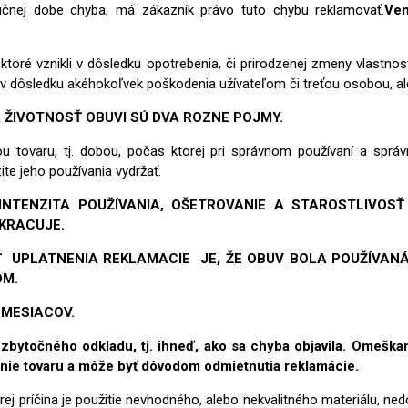
nej dobe chyba, má zákazník právo tuto chybu reklamovať.
Ven
ktoré vznikli v dôsledku opotrebenia, či prirodzenej zmeny vlastno
a v dôsledku akéhokoľvek poškodenia užívateľom či treťou osobou, 
 ŽIVOTNOSŤ OBUVI SÚ DVA ROZNE POJMY.
 tovaru, tj. dobou, počas ktorej pri správnom používaní a sprá
ite jeho používania vydržať.
NTENZITA POUŽÍVANIA, OŠETROVANIE A STAROSTLIVOSŤ 
KRACUJE.
UPLATNENIA REKLAMACIE JE, ŽE OBUV BOLA POUŽÍVAN
OM.
 MESIACOV.
zbytočného odkladu, tj. ihneď, ako sa chyba objavila. Omeška
nie tovaru a môže byť dôvodom odmietnutia reklamácie.
ej príčina je použitie nevhodného, alebo nekvalitného materiálu, ne