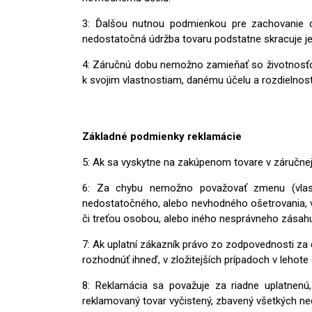
3: Ďalšou nutnou podmienkou pre zachovanie do
nedostatočná údržba tovaru podstatne skracuje je
4: Záručnú dobu nemožno zamieňať so životnosťou
k svojim vlastnostiam, danému účelu a rozdielnosti
Základné podmienky reklamácie
5: Ak sa vyskytne na zakúpenom tovare v záručne
6: Za chybu nemožno považovať zmenu (vlastno
nedostatočného, alebo nevhodného ošetrovania, v
či treťou osobou, alebo iného nesprávneho zásah
7: Ak uplatní zákazník právo zo zodpovednosti z
rozhodnúť ihneď, v zložitejších prípadoch v lehot
8: Reklamácia sa považuje za riadne uplatnenú,
reklamovaný tovar vyčistený, zbavený všetkých neči