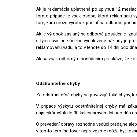
Ak je reklamácia uplatnená po uplynutí 12 mesi
tomto prípade je však osoba, ktorá reklamáciu v
tom, kam môže výrobok poslať na odborné posúde
Ak je výrobok zaslaný na odborné posúdenie znalc
s tým súvisiace účelne vynaložené náklady je pre
reklamovanú vadu, a to v lehote do 14 dní odo dňa
Ak sa však odborným posúdením preukáže, že zodpo
Odstrániteľné chyby
Za odstrániteľné chyby sa považujú také chyby, kto
V prípade výskytu odstrániteľnej chyby má zák
najneskôr však do 30 kalendárnych dní odo dňa up
O prevedení opravy rozhodne vedúci predajne aleb
v tomto termíne tovar neprevezme môže byť tovar