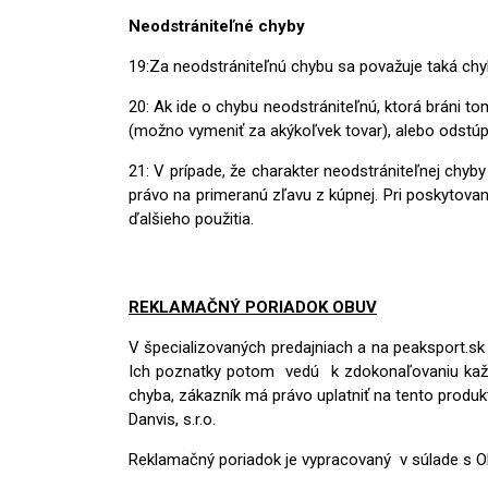
Neodstrániteľné chyby
19:Za neodstrániteľnú chybu sa považuje taká chyb
20: Ak ide o chybu neodstrániteľnú, ktorá bráni 
(možno vymeniť za akýkoľvek tovar), alebo odstúp
21: V prípade, že charakter neodstrániteľnej chyb
právo na primeranú zľavu z kúpnej. Pri poskytovan
ďalšieho použitia.
REKLAMAČNÝ PORIADOK OBUV
V špecializovaných predajniach a na peaksport.s
Ich poznatky potom vedú k zdokonaľovaniu každéh
chyba, zákazník má právo uplatniť na tento produ
Danvis, s.r.o.
Reklamačný poriadok je vypracovaný v súlade s 