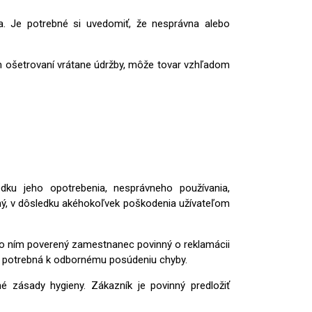
a. Je potrebné si uvedomiť, že nesprávna alebo
m ošetrovaní vrátane údržby, môže tovar vzhľadom
dku jeho opotrebenia, nesprávneho používania,
ný, v dôsledku akéhokoľvek poškodenia užívateľom
bo ním poverený zamestnanec povinný o reklamácii
ba, potrebná k odbornému posúdeniu chyby.
é zásady hygieny. Zákazník je povinný predložiť