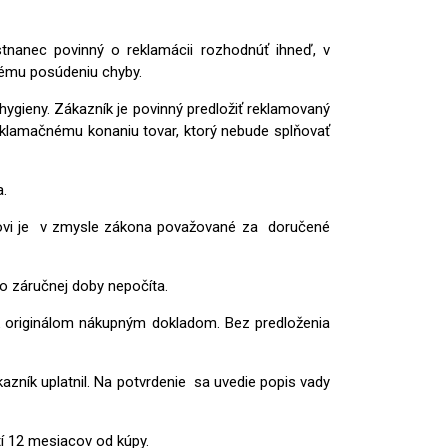
nanec povinný o reklamácii rozhodnúť ihneď, v
rnému posúdeniu chyby.
ygieny. Zákazník je povinný predložiť reklamovaný
reklamačnému konaniu tovar, ktorý nebude splňovať
a.
eľovi je v zmysle zákona považované za doručené
o záručnej doby nepočíta.
k originálom nákupným dokladom. Bez predloženia
azník uplatnil. Na potvrdenie sa uvedie popis vady
tí 12 mesiacov od kúpy.