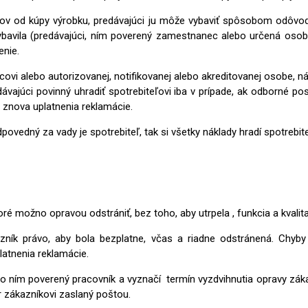
acov od kúpy výrobku, predávajúci ju môže vybaviť spôsobom odôvo
ybavila (predávajúci, ním poverený zamestnanec alebo určená osoba
nie.
ovi alebo autorizovanej, notifikovanej alebo akreditovanej osobe, n
dávajúci povinný uhradiť spotrebiteľovi iba v prípade, ak odborné
 znova uplatnenia reklamácie.
vedný za vady je spotrebiteľ, tak si všetky náklady hradí spotrebit
ré možno opravou odstrániť, bez toho, aby utrpela , funkcia a kvalita
azník právo, aby bola bezplatne, včas a riadne odstránená. Chyb
latnenia reklamácie.
o ním poverený pracovník a vyznačí termín vyzdvihnutia opravy zák
 zákazníkovi zaslaný poštou.