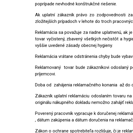
poprípade nevhodné konštrukčné riešenie.
Ak uplatní zákazník právo zo zodpovednosti z
zložitejších prípadoch v lehote do troch pracovný
Reklamácia sa považuje za riadne uplatnenú, ak j
tovar vyčistený, zbavený všetkých nečistôt a hyg
vyššie uvedené zásady obecnej hygieny.
Reklamácia vrátane odstránenia chyby bude vybav
Reklamovaný tovar bude zákazníkovi odoslaný po
príjemcovi.
Doba od zahájenia reklamačného konania až do dob
Zákazník uplatní reklamáciu odoslaním tovaru n
originálu nákupného dokladu nemožno zahájiť rek
Poverený pracovník vypracuje k doručenej reklamác
, dátum zakúpenia a dátum doručenia na reklama
Zákon o ochrane spotrebiteľa rozlišuje, či je rek