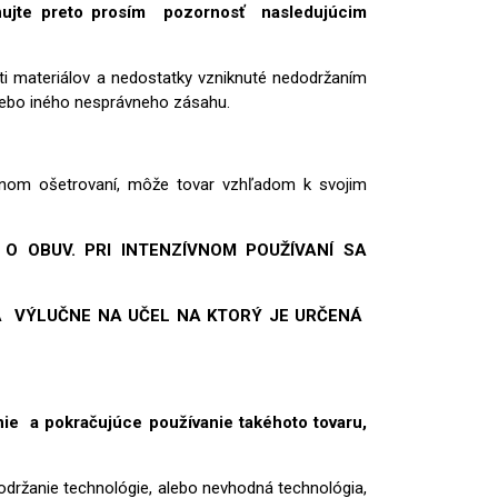
ujte preto prosím pozornosť nasledujúcim
sti materiálov a nedostatky vzniknuté nedodržaním
alebo iného nesprávneho zásahu.
vnom ošetrovaní, môže tovar vzhľadom k svojim
O OBUV. PRI INTENZÍVNOM POUŽÍVANÍ SA
Á VÝLUČNE NA UČEL NA KTORÝ JE URČENÁ
nie a pokračujúce používanie takéhoto tovaru,
dodržanie technológie, alebo nevhodná technológia,