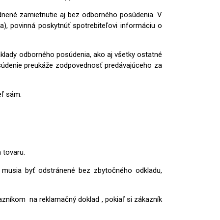
dnené zamietnutie aj bez odborného posúdenia. V
), povinná poskytnúť spotrebiteľovi informáciu o
áklady odborného posúdenia, ako aj všetky ostatné
 posúdenie preukáže zodpovednosť predávajúceho za
eľ sám.
 tovaru.
y musia byť odstránené bez zbytočného odkladu,
azníkom na reklamačný doklad , pokiaľ si zákazník