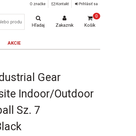
O značke
Kontakt
Prihlásiť sa
0
Hľadaj
Zakaznik
Košík
AKCIE
dustrial Gear
ite Indoor/Outdoor
all Sz. 7
Black