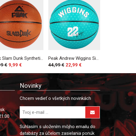
Peak Slam Dunk Synthetic Leather Sz. 7 Brown
Peak Andrew Wiggins Signature Composite Indoor/Outdoor Basketball Sz. 7 Peacock Green
99 €
9,99 €
44,99 €
22,99 €
Novinky
Chcem vedieť o všetkých novinkách
.sk
21:00
Súhlasím s uložením môjho emailu do
databázy za účelom zasielania ponúk