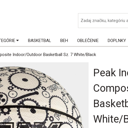
ká
TEGÓRIE
BASKETBAL
BEH
OBLEČENIE
DOPLNKY
osite Indoor/Outdoor Basketball Sz. 7 White/Black
Peak In
Compos
Basketb
White/