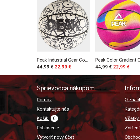
Peak Industrial Gear Composite Indoor/Outdoor Basketball Sz. 7 White/Black
44,99 €
22,99 €
44,99 €
22,99 €
Sprievodca nákupom
Infor
Domov
O znač
Kontaktujte nás
Kategór
Košík
0
Všetky
Prihlásenie
Znížen
Vytvoriť nový účet
Obchod