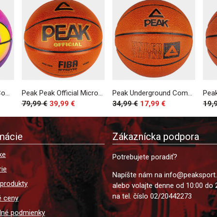
Peak Color Gradient Composite Indoor/Outdoor Basketball Sz. 7 Rose
Peak Peak Official Microfiber Fiba Approved Indoor Match Ball Sz. 7 Brown
Peak Underground Composite Indoor/Outdoor Basketball Sz. 7 Brown
79,99 €
39,99 €
34,99 €
17,99 €
19,
mácie
Zákaznícka podpora
ke
Potrebujete poradiť?
ie
Napíšte nám na info@peaksport
 produkty
alebo volajte denne od 10:00 do 
na tel. číslo 02/20442273
é ceny
né podmienky