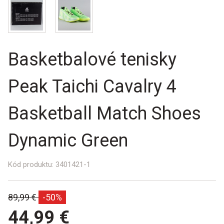
Basketbalové tenisky
Peak Taichi Cavalry 4
Basketball Match Shoes
Dynamic Green
Kód produktu:
3401421-1
Bežná
89,99 €
-50%
cena:
44,99 €