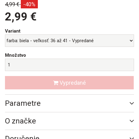
Bežná
4,99 €
-40%
cena:
2,99 €
Variant
Množstvo
Vypredané
Parametre
O značke
Doručenie