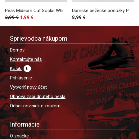
Peak Mideum Cut Socks White
Dámske bežecké ponožky Peak Professional Women Running Socks White
3,99 €
1,99 €
8,99 €
Sprievodca nákupom
Domov
Kontaktujte nás
Košík
0
Prihlásenie
Vytvoriť nový účet
Obnova zabudnutého hesla
Odber noviniek e-mailom
Informácie
O značke