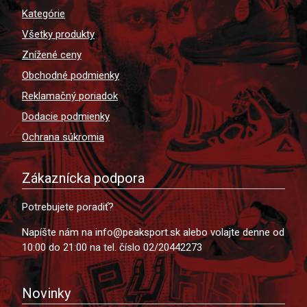
Kategórie
Všetky produkty
Znížené ceny
Obchodné podmienky
Reklamačný poriadok
Dodacie podmienky
Ochrana súkromia
Zákaznícka podpora
Potrebujete poradiť?
Napíšte nám na info@peaksport.sk alebo volajte denne od
10:00 do 21:00 na tel. číslo 02/20442273
Novinky