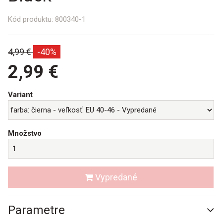
Kód produktu:
800340-1
Bežná
4,99 €
-40%
cena:
2,99 €
Variant
Množstvo
Vypredané
Parametre