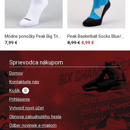
Módne ponožky Peak Big Triangle WHITE
Peak Basketball Socks Blue/Black
7,99 €
8,99 €
4,99 €
Sprievodca nákupom
Domov
Kontaktujte nás
Košík
0
Prihlásenie
Vytvoriť nový účet
Obnova zabudnutého hesla
Odber noviniek e-mailom