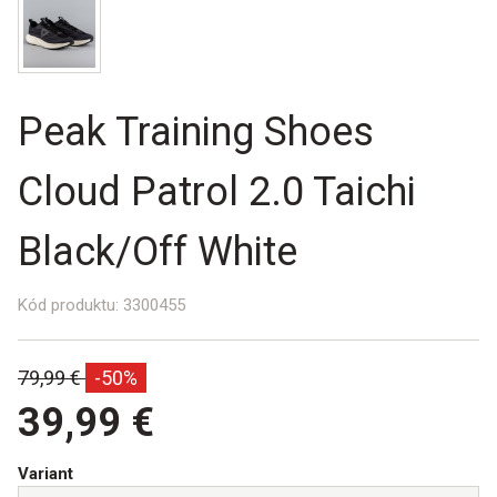
Peak Training Shoes
Cloud Patrol 2.0 Taichi
Black/Off White
Kód produktu:
3300455
Bežná
79,99 €
-50%
cena:
39,99 €
Variant