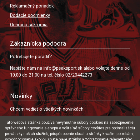
Reklamačný poriadok
Dodacie podmienky
Ochrana súkromia
Zákaznícka podpora
Potrebujete poradiť?
Napíšte nám na info@peaksport.sk alebo volajte denne od
10:00 do 21:00 na tel. číslo 02/20442273
Novinky
Chcem vedieť o všetkých novinkách
Táto webová stránka používa nevyhnutné súbory cookies na zabezpečenie
správneho fungovania e-shopu a voliteľné súbory cookies pre optimalizáciu
prevádzky našich služieb, prispôsobenie obsahu stránky k vašim potrebám,
Súhlasím s uložením môjho emailu do databázy za
vyhodnocovanie ako využívate naše stránky a zobrazovanie relevantného