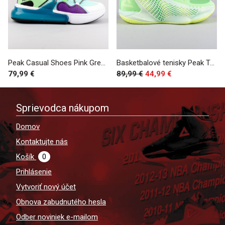
Peak Casual Shoes Pink Green
Basketbalové tenisky Peak Taichi Cavalry 4 Basketball Match Shoes Dynamic Green
79,99 €
89,99 €
44,99 €
Sprievodca nákupom
Domov
Kontaktujte nás
Košík
0
Prihlásenie
Vytvoriť nový účet
Obnova zabudnutého hesla
Odber noviniek e-mailom