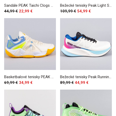
Sandále PEAK Taichi Clogs Waves WHITE GRAY GREEN
Bežecké tenisky Peak Light Shuttle Pro Running Shoes White/Black/Green
44,99 €
22,99 €
109,99 €
54,99 €
Basketbalové tenisky PEAK Monster 7 OFF WHITE/BLUE
Bežecké tenisky Peak Running Shoes Taichi-Twin-Engine White/Blue
69,99 €
34,99 €
89,99 €
44,99 €