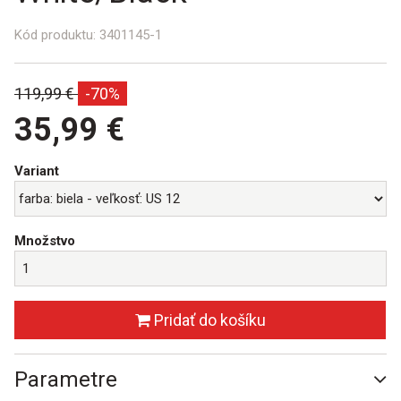
Kód produktu:
3401145-1
Bežná
119,99 €
-70%
cena:
35,99 €
Variant
Množstvo
Pridať do košíku
Parametre