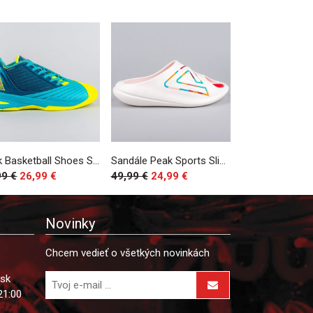
Peak Basketball Shoes Soaring Low Robin Blue/Fluorescent Yellow
Sandále Peak Sports Slippers Taichi Giant Olympic White/Red
99 €
26,99 €
49,99 €
24,99 €
Novinky
Chcem vedieť o všetkých novinkách
.sk
21:00