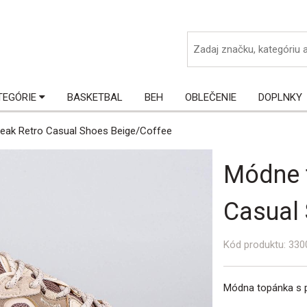
ká
TEGÓRIE
BASKETBAL
BEH
OBLEČENIE
DOPLNKY
eak Retro Casual Shoes Beige/Coffee
Módne t
Casual
Kód produktu:
330
Módna topánka s pr