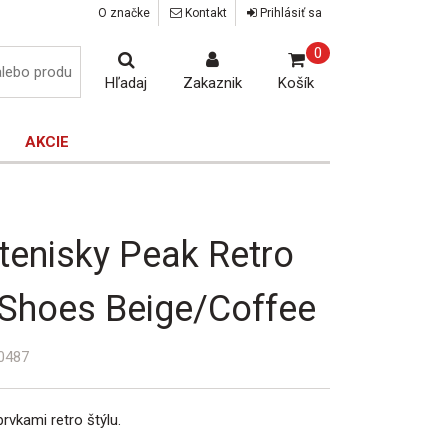
O značke
Kontakt
Prihlásiť sa
0
Hľadaj
Zakaznik
Košík
AKCIE
enisky Peak Retro
 Shoes Beige/Coffee
0487
vkami retro štýlu.