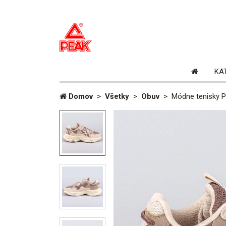
Domovs
KA
stránka
Domov
>
Všetky
>
Obuv
>
Módne tenisky P