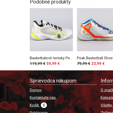
Podobné produkty
Basketbalové tenisky Peak Basketball Match Shoes Wiggins AW-Talent 2 Lt.Grey/Fluorescent Green
119,99 €
59,99 €
79,99 €
23,99 €
Sprievodca nákupom
Infor
Domov
O znač
Kontaktujte nás
Kategór
Košík
0
Všetky
Prihlásenie
Znížen