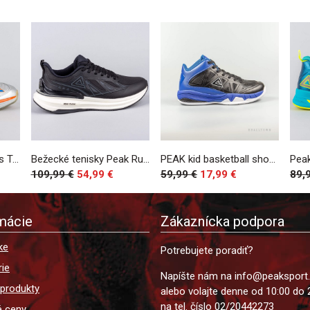
Peak Basketball Shoes Tony Parker TP-9 II All-Star PE Silver/Orange
Bežecké tenisky Peak Running Shoes Taichi 6.0 Pro-Water Shield Black/White
PEAK kid basketball shoes black/royal
109,99 €
54,99 €
59,99 €
17,99 €
89,
mácie
Zákaznícka podpora
ke
Potrebujete poradiť?
ie
Napíšte nám na info@peaksport
 produkty
alebo volajte denne od 10:00 do 
na tel. číslo 02/20442273
é ceny