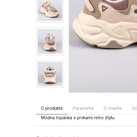
O produkte
Parametre
O značke
Do
Módna topánka s prvkami retro štýlu.