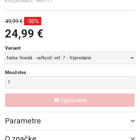
Kód produktu:
1800117
Bežná
49,99 €
-50%
cena:
24,99 €
Variant
Množstvo
Vypredané
Parametre
O značke