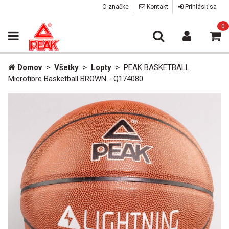
O značke
Kontakt
Prihlásiť sa
0
Domov
>
Všetky
>
Lopty
>
PEAK BASKETBALL
Microfibre Basketball BROWN - Q174080