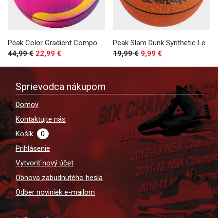
Peak Color Gradient Composite Indoor/Outdoor Basketball Sz. 7 Rose
Peak Slam Dunk Synthetic Leather Sz. 7 Brown
44,99 €
22,99 €
19,99 €
9,99 €
Sprievodca nákupom
Domov
Kontaktujte nás
Košík
0
Prihlásenie
Vytvoriť nový účet
Obnova zabudnutého hesla
Odber noviniek e-mailom