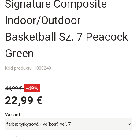
Signature Composite
Indoor/Outdoor
Basketball Sz. 7 Peacock
Green
Kód produktu:
1800248
Bežná
44,99 €
-49%
cena:
22,99 €
Variant