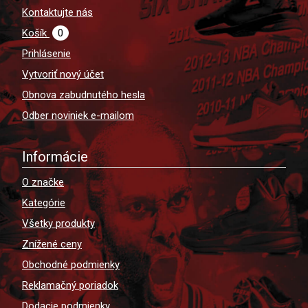
Kontaktujte nás
Košík
0
Prihlásenie
Vytvoriť nový účet
Obnova zabudnutého hesla
Odber noviniek e-mailom
Informácie
O značke
Kategórie
Všetky produkty
Znížené ceny
Obchodné podmienky
Reklamačný poriadok
Dodacie podmienky