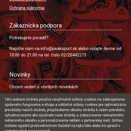
Ochrana súkromia
Zákaznícka podpora
Potrebujete poradiť?
Napíšte nám na info@peaksport.sk alebo volajte denne od
10:00 do 21:00 na tel. číslo 02/20442273
Novinky
Chcem vedieť o všetkých novinkách
Táto webová stránka používa nevyhnutné súbory cookies na zabezpečenie
správneho fungovania e-shopu a voliteľné súbory cookies pre optimalizáciu
prevádzky našich služieb, prispôsobenie obsahu stránky k vašim potrebám,
Súhlasím s uložením môjho emailu do databázy za
vyhodnocovanie ako využívate naše stránky a zobrazovanie relevantného
účelom zasielania ponúk našich produktov a služieb.
reklamného obsahu a personalizovanie reklám v partnerskej sieti. Súhlas
môžete vyjadriť prostredníctvom tlačidiel na tejto lište alebo ho upraviť v