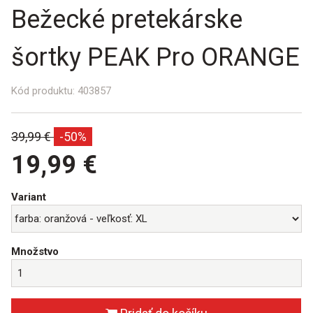
Bežecké pretekárske
šortky PEAK Pro ORANGE
Kód produktu:
403857
Bežná
39,99 €
-50%
cena:
19,99 €
Variant
Množstvo