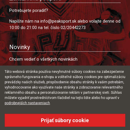
Potrebujete poradiť?
Napíšte nám na info@peaksport.sk alebo volajte denne od
10:00 do 21:00 na tel. číslo 02/20442273
Novinky
Chcem vedieť o všetkých novinkách
Táto webová stránka používa nevyhnutné súbory cookies na zabezpečenie
správneho fungovania e-shopu a voliteľné súbory cookies pre optimalizáciu
prevádzky našich služieb, prispôsobenie obsahu stránky k vašim potrebám,
Súhlasím s uložením môjho emailu do databázy za
vyhodnocovanie ako využívate naše stránky a zobrazovanie relevantného
účelom zasielania ponúk našich produktov a služieb.
reklamného obsahu a personalizovanie reklám v partnerskej sieti. Súhlas
môžete vyjadriť prostredníctvom tlačidiel na tejto lište alebo ho upraviť v
podrobnejších nastaveniach
.
Facebook
Instagram
Prijať súbory cookie
COPYRIGHT © 2014-2026 PEAK SPORT SLOVENSKO