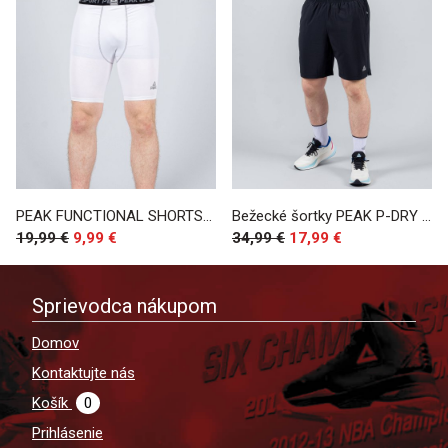
PEAK FUNCTIONAL SHORTS White
Bežecké šortky PEAK P-DRY BLACK
19,99 €
9,99 €
34,99 €
17,99 €
Sprievodca nákupom
Domov
Kontaktujte nás
Košík
0
Prihlásenie