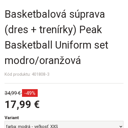
Basketbalová súprava
(dres + trenírky) Peak
Basketball Uniform set
modro/oranžová
Kód produktu:
401808-3
Bežná
34,99 €
-49%
cena:
17,99 €
Variant