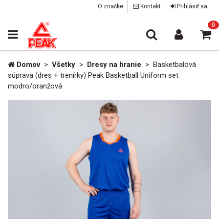
O značke
Kontakt
Prihlásiť sa
0
Domov
>
Všetky
>
Dresy na hranie
>
Basketbalová
súprava (dres + trenírky) Peak Basketball Uniform set
modro/oranžová