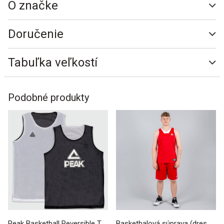
O značke
Doručenie
Tabuľka veľkostí
Podobné produkty
Peak Basketball Reversible Tank Top Black/White
Basketbalová súprava (dres + trenírky) Peak Basketball Sets Match 2 červená