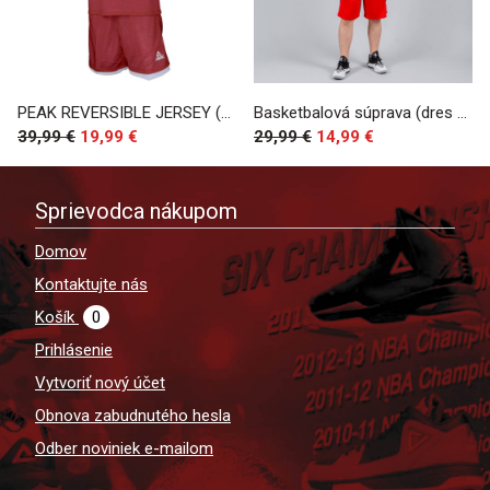
PEAK REVERSIBLE JERSEY (TA16) (bielo-červená)
Basketbalová súprava (dres + trenírky) Peak Basketball Uniforms červerná
39,99 €
19,99 €
29,99 €
14,99 €
Sprievodca nákupom
Domov
Kontaktujte nás
Košík
0
Prihlásenie
Vytvoriť nový účet
Obnova zabudnutého hesla
Odber noviniek e-mailom