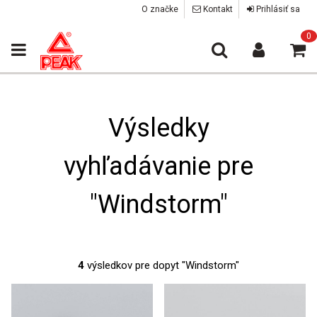
O značke
Kontakt
Prihlásiť sa
0
Výsledky
vyhľadávanie pre
"Windstorm"
4
výsledkov pre dopyt "Windstorm"